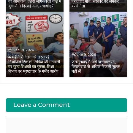
का आयोजन, एड्स जागरूकता दौड़ में
प्रतिवाद मार्च, सरकार पर जमकर
युवाओं ने दिखाई दमदार भागीदारी
बरसे नेता
June 18, 2026
June 9, 2026
4 महीने से वेतन को तरस रहे
नियोजित शिक्षक! लिपिक की मनमानी
जनसुनवाई में उठीं जनसमस्याएं,
पर फूटा शिक्षकों का गुस्सा, शिक्षा
किरायेदारों से अधिक बिजली शुल्क
विभाग पर भ्रष्टाचार के गंभीर आरोप
नहीं लें
Leave a Comment
Comment