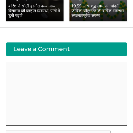
बारिश ने खोली हरनौत कन्या मध्य
19.55 लाख शुद्ध लाभ संग चांदनी
विद्यालय की बदहाल व्यवस्था, पानी में
जीविका सीएलएफ की वार्षिक आमसभा
डूबी पढ़ाई
सफलतापूर्वक संपन्न
Leave a Comment
Comment