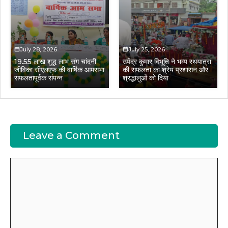
July 28, 2026
July 25, 2026
19.55 लाख शुद्ध लाभ संग चांदनी
उपेंद्र कुमार विभूति ने भव्य रथयात्रा
जीविका सीएलएफ की वार्षिक आमसभा
की सफलता का श्रेय प्रशासन और
सफलतापूर्वक संपन्न
श्रद्धालुओं को दिया
Leave a Comment
Comment