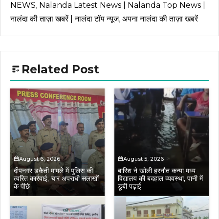
NEWS
,
Nalanda Latest News | Nalanda Top News |
नालंदा की ताज़ा खबरें | नालंदा टॉप न्यूज
,
अपना नालंदा की ताज़ा खबरें
Related Post
August 6, 2026
August 5, 2026
दीपनगर डकैती मामले में पुलिस की
बारिश ने खोली हरनौत कन्या मध्य
त्वरित कार्रवाई, चार अपराधी सलाखों
विद्यालय की बदहाल व्यवस्था, पानी में
के पीछे
डूबी पढ़ाई