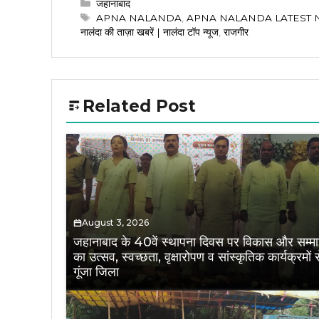
Categories
जहानाबाद
Tags
APNA NALANDA
,
APNA NALANDA LATEST
नालंदा की ताज़ा खबरें | नालंदा टॉप न्यूज
,
राजगीर
Related Post
August 3, 2026
जहानाबाद के 40वें स्थापना दिवस पर विकास और सम्म
का उत्सव, स्वच्छता, वृक्षारोपण व सांस्कृतिक कार्यक्रमों स
गूंजा जिला