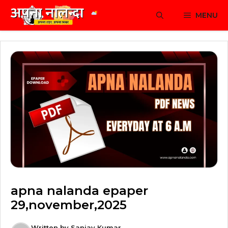
Skip
MENU
to
content
apna nalanda epaper
29,november,2025
Written by
Sanjay Kumar