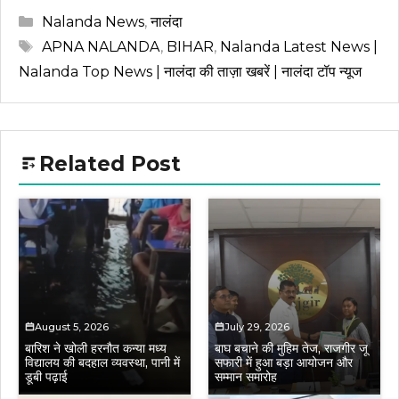
Categories
Nalanda News
,
नालंदा
Tags
APNA NALANDA
,
BIHAR
,
Nalanda Latest News |
Nalanda Top News | नालंदा की ताज़ा खबरें | नालंदा टॉप न्यूज
Related Post
August 5, 2026
July 29, 2026
बारिश ने खोली हरनौत कन्या मध्य
बाघ बचाने की मुहिम तेज, राजगीर जू
विद्यालय की बदहाल व्यवस्था, पानी में
सफारी में हुआ बड़ा आयोजन और
डूबी पढ़ाई
सम्मान समारोह