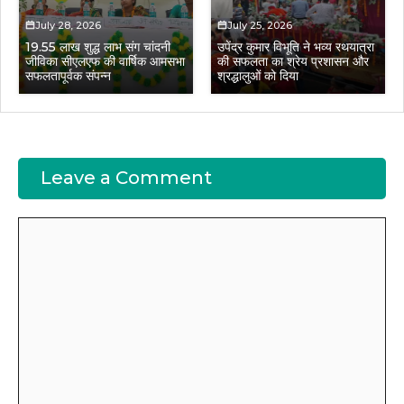
July 28, 2026
July 25, 2026
19.55 लाख शुद्ध लाभ संग चांदनी
उपेंद्र कुमार विभूति ने भव्य रथयात्रा
जीविका सीएलएफ की वार्षिक आमसभा
की सफलता का श्रेय प्रशासन और
सफलतापूर्वक संपन्न
श्रद्धालुओं को दिया
Leave a Comment
Comment