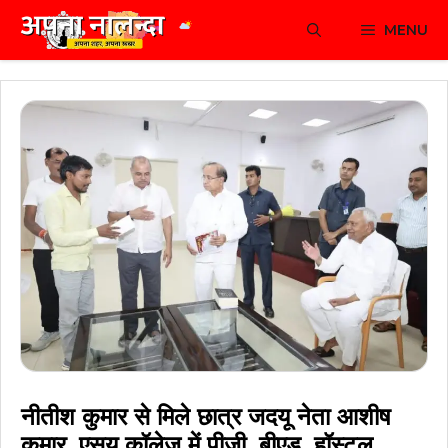
Skip
MENU
to
content
नीतीश कुमार से मिले छात्र जदयू नेता आशीष
कुमार, एसयू कॉलेज में पीजी, बीएड, हॉस्टल