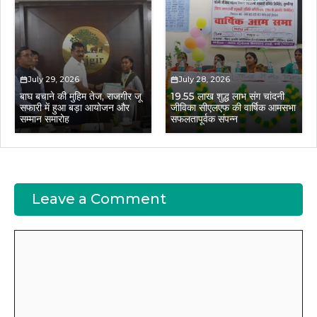
July 29, 2026
July 28, 2026
बाघ बचाने की मुहिम तेज, राजगीर जू
19.55 लाख शुद्ध लाभ संग चांदनी
सफारी में हुआ बड़ा आयोजन और
जीविका सीएलएफ की वार्षिक आमसभा
सम्मान समारोह
सफलतापूर्वक संपन्न
Leave a Comment
Comment