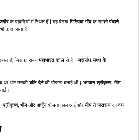
ाजगीर
के पहाड़ियों में स्थित हैं | यह बैठक
गिरियक गाँव
के सामने
पंचाने
भी कहा जाता हैं |
स्थल है, जिसका संबंध
महाभारत काल
से है।
जरासंध
,
मगध के
ा था और उनकी
बलि देने
की योजना बनाई थी।
भगवान श्रीकृष्ण,
भीम
बनाई।
तः
श्रीकृष्ण,
भीम और अर्जुन
योजना काम आई और
भीम ने जरासंध
का
वध
्व