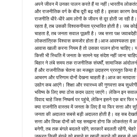
अपने जीवन में उनका पालन करते हैं या नहीं।भारतीय लोकत
और राजनीतिक वर्ग के बीच दूरी बढ़ रही है। इसका कारण केवल
राजनीति धीरे-धीरे आम लोगों के जीवन से दूर होती जा रही ह
रहता है, तब उसकी विश्वसनीयता प्रभावित होती है। जब कोई 
चाहता है, तब जनता सवाल पूछती है। जब सत्ता पक्ष जवाबदेह
लोकतांत्रिक विश्वास कमजोर होता है।आज आवश्यकता इस बात
आवास खाली करना नियम है तो उसका पालन होना चाहिए। यदि न
किसी भी स्थिति में जनता के सामने यह संदेश नहीं जाना चाह
बिहार ने लंबे समय तक राजनीतिक संघर्षों, सामाजिक आंदोलनों 
हैं और राजनीतिक चेतना का मजबूत उदाहरण प्रस्तुत किया है
आचरण और परिणाम दोनों देखना चाहती है।आज का मतदाता यह ज
उद्योग कब आएंगे। शिक्षा और स्वास्थ्य की गुणवत्ता कब सुधर
भविष्य के लिए क्या ठोस कदम उठाए जाएंगे। लेकिन इन सवालो
विवाद चाहे जिस निष्कर्ष पर पहुंचे, लेकिन इसने एक बार फि
क्या राजनीति वास्तव में जनता के लिए है या फिर सत्ता और सु
जनता की अदालत सबसे बड़ी अदालत होती है। वह सब देखती
सत्ता और विपक्ष दोनों को यह समझना होगा कि लोकतंत्र में
बनेगी, तब तक बंगले बदलते रहेंगे, सरकारें बदलती रहेंगी, चेह
जरूरत किसी बंगले को बचाने या खाली कराने की बहस से आग