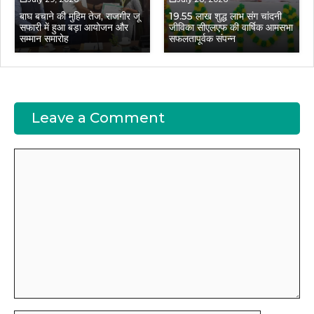
बाघ बचाने की मुहिम तेज, राजगीर जू
19.55 लाख शुद्ध लाभ संग चांदनी
सफारी में हुआ बड़ा आयोजन और
जीविका सीएलएफ की वार्षिक आमसभा
सम्मान समारोह
सफलतापूर्वक संपन्न
Leave a Comment
Comment