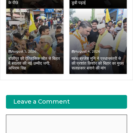
के पीछे
डूबी पढ़ाई
August 5, 2026
August 4, 2026
बांकीपुर की ऐतिहासिक जीत से बिहार
महंथ ब्रजेश मुनि ने प्रधानमंत्री से
में बदलाव की नई उम्मीद जगी:
की प्रशांत किशोर को बिहार का मुख्य
अभिराम सिंह
सलाहकार बनाने की मांग
Leave a Comment
Comment