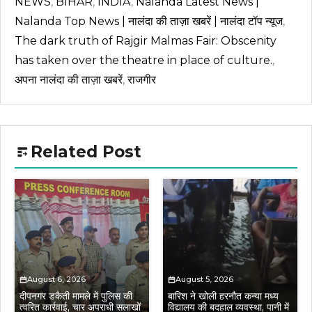
NEWS
,
BIHAR
,
INDIA
,
Nalanda Latest News |
Nalanda Top News | नालंदा की ताज़ा खबरें | नालंदा टॉप न्यूज
,
The dark truth of Rajgir Malmas Fair: Obscenity
has taken over the theatre in place of culture.
,
अपना नालंदा की ताज़ा खबरें
,
राजगीर
Related Post
August 6, 2026
August 5, 2026
दीपनगर डकैती मामले में पुलिस की
बारिश ने खोली हरनौत कन्या मध्य
त्वरित कार्रवाई, चार अपराधी सलाखों
विद्यालय की बदहाल व्यवस्था, पानी में