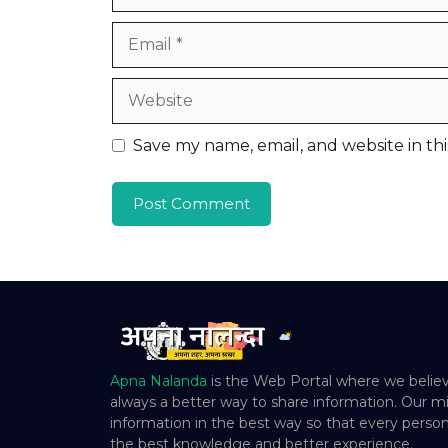
Email
Website
Save my name, email, and website in th
Apna Nalanda
is the Web Portal where we believ
always a better way to share information. Our mi
information in the best way so that every person
the best knowledge and better experience.