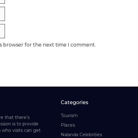
is browser for the next time I comment.
Categories
Tourism
e that there’s
ssion is to provide
Places
 who visits can get
Nalanda Celebrities