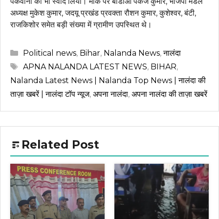
पकवानों का भी स्वाद लिया। मौके पर बीडीओ पंकज कुमार, भाजपा मंडल
अध्यक्ष मुकेश कुमार, जदयू प्रखंड प्रवक्ता रौशन कुमार, कुशेश्वर, बंटी,
राजकिशोर समेत बड़ी संख्या में ग्रामीण उपस्थित थे।
Categories
Political news
,
Bihar
,
Nalanda News
,
नालंदा
Tags
APNA NALANDA LATEST NEWS
,
BIHAR
,
Nalanda Latest News | Nalanda Top News | नालंदा की
ताज़ा खबरें | नालंदा टॉप न्यूज
,
अपना नालंदा
,
अपना नालंदा की ताज़ा खबरें
Related Post