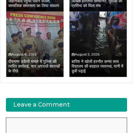
जहानाबाद पहुंचा पावन कलश,
अधिक हस्तियां सम्मानित, युवाओं की
सामाजिक समरसता का लिया संकल्प
प्रतिभा को मिला मंच
August 6, 2026
August 5, 2026
दीपनगर डकैती मामले में पुलिस की
बारिश ने खोली हरनौत कन्या मध्य
त्वरित कार्रवाई, चार अपराधी सलाखों
विद्यालय की बदहाल व्यवस्था, पानी में
के पीछे
डूबी पढ़ाई
Leave a Comment
Comment