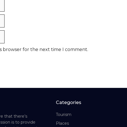
is browser for the next time I comment.
Categories
Tourism
e that there’s
ssion is to provide
Places