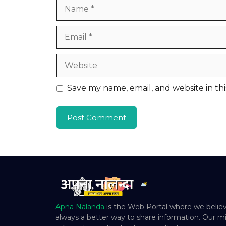
Name
Email
Website
Save my name, email, and website in th
Apna Nalanda
is the Web Portal where we believ
always a better way to share information. Our mi