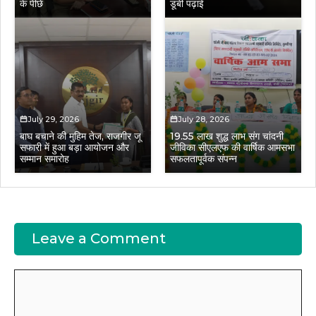
के पीछे
डूबी पढ़ाई
July 29, 2026
July 28, 2026
बाघ बचाने की मुहिम तेज, राजगीर जू
19.55 लाख शुद्ध लाभ संग चांदनी
सफारी में हुआ बड़ा आयोजन और
जीविका सीएलएफ की वार्षिक आमसभा
सम्मान समारोह
सफलतापूर्वक संपन्न
Leave a Comment
Comment