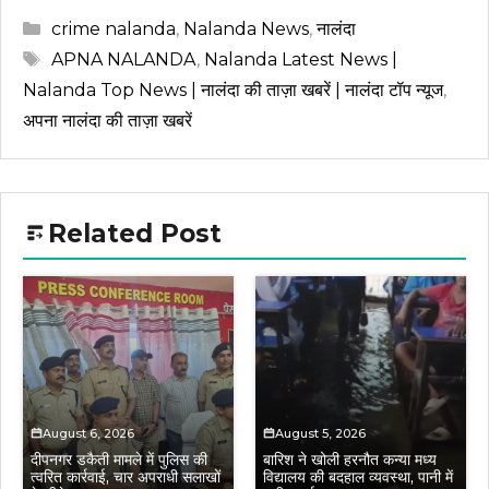
Categories
crime nalanda
,
Nalanda News
,
नालंदा
Tags
APNA NALANDA
,
Nalanda Latest News |
Nalanda Top News | नालंदा की ताज़ा खबरें | नालंदा टॉप न्यूज
,
अपना नालंदा की ताज़ा खबरें
Related Post
August 6, 2026
August 5, 2026
दीपनगर डकैती मामले में पुलिस की
बारिश ने खोली हरनौत कन्या मध्य
त्वरित कार्रवाई, चार अपराधी सलाखों
विद्यालय की बदहाल व्यवस्था, पानी में